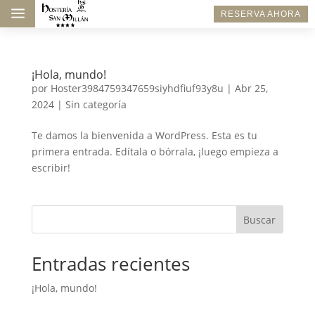
a
RESERVA AHORA
¡Hola, mundo!
por
Hoster3984759347659siyhdfiuf93y8u
|
Abr 25,
2024
|
Sin categoría
Te damos la bienvenida a WordPress. Esta es tu
primera entrada. Edítala o bórrala, ¡luego empieza a
escribir!
Buscar
Entradas recientes
¡Hola, mundo!